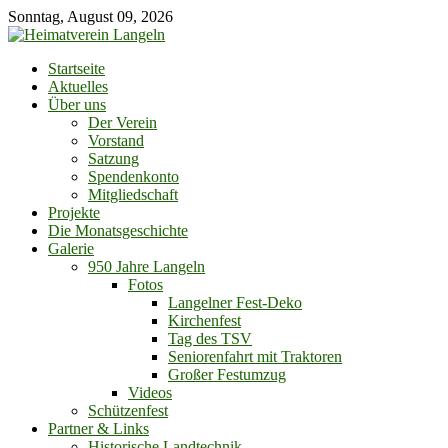
Skip
Sonntag, August 09, 2026
to
content
Startseite
Aktuelles
Über uns
Der Verein
Vorstand
Satzung
Spendenkonto
Mitgliedschaft
Projekte
Die Monatsgeschichte
Galerie
950 Jahre Langeln
Fotos
Langelner Fest-Deko
Kirchenfest
Tag des TSV
Seniorenfahrt mit Traktoren
Großer Festumzug
Videos
Schützenfest
Partner & Links
Historische Landtechnik