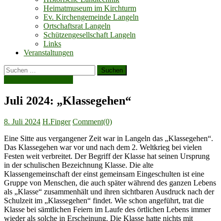
Heimatmuseum im Kirchturm
Ev. Kirchengemeinde Langeln
Ortschaftsrat Langeln
Schützengesellschaft Langeln
Links
Veranstaltungen
Suchen
nach:
Die Monatsgeschichte
Juli 2024: „Klassegehen“
Posted
Author
8. Juli 2024
H.Finger
Comment(0)
on
Eine Sitte aus vergangener Zeit war in Langeln das „Klassegehen“.
Das Klassegehen war vor und nach dem 2. Weltkrieg bei vielen
Festen weit verbreitet. Der Begriff der Klasse hat seinen Ursprung
in der schulischen Bezeichnung Klasse. Die alte
Klassengemeinschaft der einst gemeinsam Eingeschulten ist eine
Gruppe von Menschen, die auch später während des ganzen Lebens
als „Klasse“ zusammenhält und ihren sichtbaren Ausdruck nach der
Schulzeit im „Klassegehen“ findet. Wie schon angeführt, trat die
Klasse bei sämtlichen Feiern im Laufe des örtlichen Lebens immer
wieder als solche in Erscheinung. Die Klasse hatte nichts mit