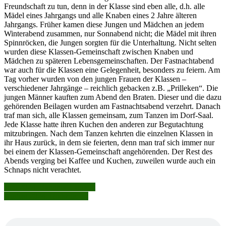
Freundschaft zu tun, denn in der Klasse sind eben alle, d.h. alle
Mädel eines Jahrgangs und alle Knaben eines 2 Jahre älteren
Jahrgangs. Früher kamen diese Jungen und Mädchen an jedem
Winterabend zusammen, nur Sonnabend nicht; die Mädel mit ihren
Spinnröcken, die Jungen sorgten für die Unterhaltung. Nicht selten
wurden diese Klassen-Gemeinschaft zwischen Knaben und
Mädchen zu späteren Lebensgemeinschaften. Der Fastnachtabend
war auch für die Klassen eine Gelegenheit, besonders zu feiern. Am
Tag vorher wurden von den jungen Frauen der Klassen –
verschiedener Jahrgänge – reichlich gebacken z.B. „Prilleken“. Die
jungen Männer kauften zum Abend den Braten. Dieser und die dazu
gehörenden Beilagen wurden am Fastnachtsabend verzehrt. Danach
traf man sich, alle Klassen gemeinsam, zum Tanzen im Dorf-Saal.
Jede Klasse hatte ihren Kuchen den anderen zur Begutachtung
mitzubringen. Nach dem Tanzen kehrten die einzelnen Klassen in
ihr Haus zurück, in dem sie feierten, denn man traf sich immer nur
bei einem der Klassen-Gemeinschaft angehörenden. Der Rest des
Abends verging bei Kaffee und Kuchen, zuweilen wurde auch ein
Schnaps nicht verachtet.
Beitragsnavigation
Juni 2024: Bahnhof Langeln
August 2024: Hofstelle 12