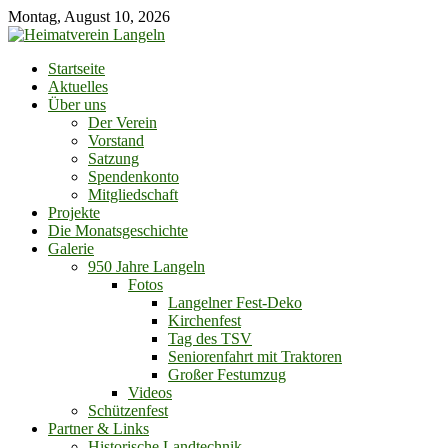
Skip
Montag, August 10, 2026
to
content
Startseite
Aktuelles
Über uns
Der Verein
Vorstand
Satzung
Spendenkonto
Mitgliedschaft
Projekte
Die Monatsgeschichte
Galerie
950 Jahre Langeln
Fotos
Langelner Fest-Deko
Kirchenfest
Tag des TSV
Seniorenfahrt mit Traktoren
Großer Festumzug
Videos
Schützenfest
Partner & Links
Historische Landtechnik