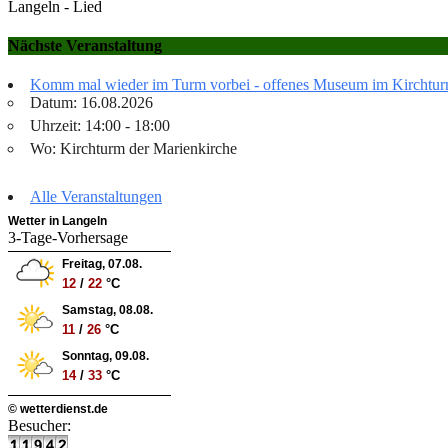
Langeln - Lied
Nächste Veranstaltung
Komm mal wieder im Turm vorbei - offenes Museum im Kirchtu
Datum: 16.08.2026
Uhrzeit: 14:00 - 18:00
Wo: Kirchturm der Marienkirche
Alle Veranstaltungen
Wetter in Langeln
3-Tage-Vorhersage
Freitag, 07.08.
12
/
22
°C
Samstag, 08.08.
11
/
26
°C
Sonntag, 09.08.
14
/
33
°C
© wetterdienst.de
Besucher: