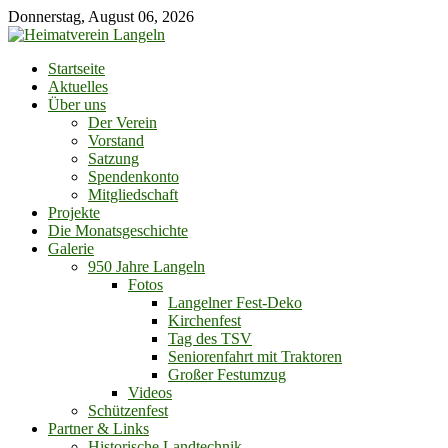
Skip
Donnerstag, August 06, 2026
to
content
Startseite
Aktuelles
Über uns
Der Verein
Vorstand
Satzung
Spendenkonto
Mitgliedschaft
Projekte
Die Monatsgeschichte
Galerie
950 Jahre Langeln
Fotos
Langelner Fest-Deko
Kirchenfest
Tag des TSV
Seniorenfahrt mit Traktoren
Großer Festumzug
Videos
Schützenfest
Partner & Links
Historische Landtechnik