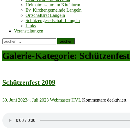
Heimatmuseum im Kirchturm
Ev. Kirchengemeinde Langeln
Ortschaftsrat Langeln
Schützengesellschaft Langeln
Links
Veranstaltungen
Suchen
nach:
Galerie-Kategorie:
Schützenfest
Schützenfest 2009
…
Posted
Author
fü
30. Juni 2023
4. Juli 2023
Webmaster HVL
Kommentare deaktiviert
on
Sc
2