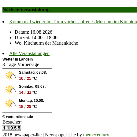
Nächste Veranstaltung
Komm mal wieder im Turm vorbei - offenes Museum im Kirchtu
Datum: 16.08.2026
Uhrzeit: 14:00 - 18:00
Wo: Kirchturm der Marienkirche
Alle Veranstaltungen
Wetter in Langeln
3-Tage-Vorhersage
Samstag, 08.08.
10
/
25
°C
Sonntag, 09.08.
14
/
33
°C
Montag, 10.08.
18
/
29
°C
© wetterdienst.de
Besucher:
2018 newspaper-lite
|
Newspaper Lite by
themecentury
.