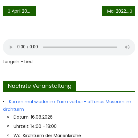
Beitragsnavigation
April 2022: Lützower Jäger
Mai 2022: Kam ein Fremder ins Dorf
Langeln - Lied
Nächste Veranstaltung
Komm mal wieder im Turm vorbei - offenes Museum im
Kirchturm
Datum: 16.08.2026
Uhrzeit: 14:00 - 18:00
Wo: Kirchturm der Marienkirche