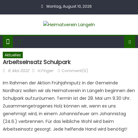
Skip
Montag, August 10, 2026
to
content
Aktuelles
Arbeitseinsatz Schulpark
Posted
Author
6. Mai 2022
H.Finger
Comment(0)
on
Im Rahmen der Aktion Frühjahrsputz in der Gemeinde
Nordharz wollen wir als Heimatverein in Langeln beginnen den
Schulpark aufzuräumen. Termin ist der 28. Mai um 9.30 Uhr.
Zusammengetragenes Holz können wir, wenn es uns
genehmigt wird, in einem Johannisfeuer am Johannistag
(24.6.) verbrennen. Für das leibliche Wohl wird beim
Arbeitseinsatz gesorgt. Jede helfende Hand wird benötigt!