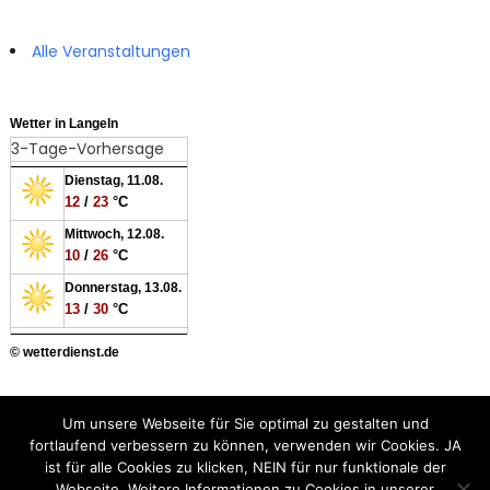
Alle Veranstaltungen
Wetter in Langeln
3-Tage-Vorhersage
Dienstag, 11.08.
12
/
23
°C
Mittwoch, 12.08.
10
/
26
°C
Donnerstag, 13.08.
13
/
30
°C
© wetterdienst.de
Besucher:
Um unsere Webseite für Sie optimal zu gestalten und
fortlaufend verbessern zu können, verwenden wir Cookies. JA
ist für alle Cookies zu klicken, NEIN für nur funktionale der
Webseite. Weitere Informationen zu Cookies in unserer