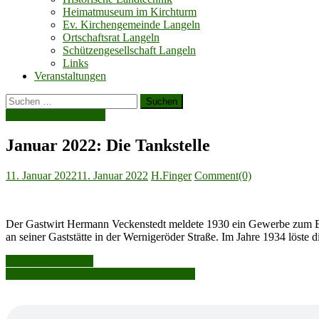
Heimatmuseum im Kirchturm
Ev. Kirchengemeinde Langeln
Ortschaftsrat Langeln
Schützengesellschaft Langeln
Links
Veranstaltungen
Suchen
nach:
Die Monatsgeschichte
Januar 2022: Die Tankstelle
Posted
Author
11. Januar 2022
11. Januar 2022
H.Finger
Comment(0)
on
Der Gastwirt Hermann Veckenstedt meldete 1930 ein Gewerbe zum Betr
an seiner Gaststätte in der Wernigeröder Straße. Im Jahre 1934 löste d
Beitragsnavigation
Frohe Weihnachten
Februar 2022: Hausnummern und Straßen