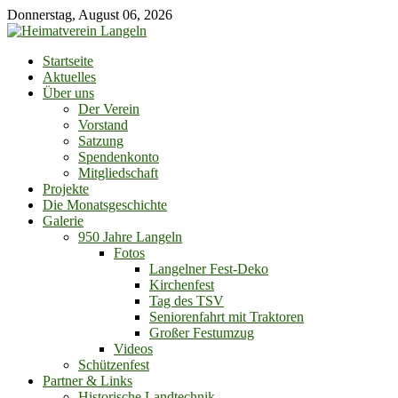
Skip
Donnerstag, August 06, 2026
to
content
Startseite
Aktuelles
Über uns
Der Verein
Vorstand
Satzung
Spendenkonto
Mitgliedschaft
Projekte
Die Monatsgeschichte
Galerie
950 Jahre Langeln
Fotos
Langelner Fest-Deko
Kirchenfest
Tag des TSV
Seniorenfahrt mit Traktoren
Großer Festumzug
Videos
Schützenfest
Partner & Links
Historische Landtechnik