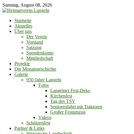
Skip
Samstag, August 08, 2026
to
content
Startseite
Aktuelles
Über uns
Der Verein
Vorstand
Satzung
Spendenkonto
Mitgliedschaft
Projekte
Die Monatsgeschichte
Galerie
950 Jahre Langeln
Fotos
Langelner Fest-Deko
Kirchenfest
Tag des TSV
Seniorenfahrt mit Traktoren
Großer Festumzug
Videos
Schützenfest
Partner & Links
Historische Landtechnik