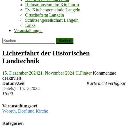
Heimatmuseum im Kirchturm
Ev. Kirchengemeinde Langeln
Ortschaftsrat Langeln
Schützengesellschaft Langeln
Links
Veranstaltungen
Suchen
nach:
Lichterfahrt der Historischen
Landtechnik
Posted
Author
15. Dezember 2024
21. November 2024
H.Finger
Kommentare
on
für
deaktiviert
Lichterfahrt
Datum/Zeit
Karte nicht verfügbar
der
Date(s) - 15.12.2024
Historischen
16:00
Landtechnik
Veranstaltungsort
Woorth, Dorf und Kirche
Kategorien