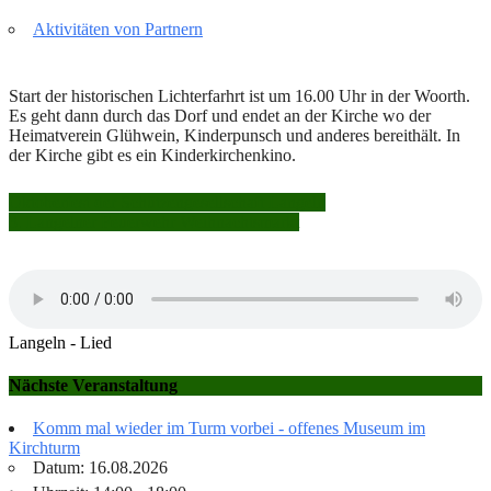
Aktivitäten von Partnern
Start der historischen Lichterfarhrt ist um 16.00 Uhr in der Woorth.
Es geht dann durch das Dorf und endet an der Kirche wo der
Heimatverein Glühwein, Kinderpunsch und anderes bereithält. In
der Kirche gibt es ein Kinderkirchenkino.
Beitragsnavigation
Oktoberfest der Schützengesellschaft Langeln
3. Langelner Feuerwehr Weihnachtsmarkt
Langeln - Lied
Nächste Veranstaltung
Komm mal wieder im Turm vorbei - offenes Museum im
Kirchturm
Datum: 16.08.2026