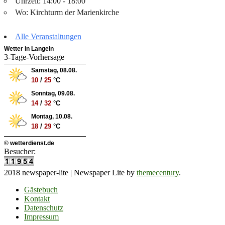
Uhrzeit: 14:00 - 18:00
Wo: Kirchturm der Marienkirche
Alle Veranstaltungen
Wetter in Langeln
3-Tage-Vorhersage
Samstag, 08.08.
10
/
25
°C
Sonntag, 09.08.
14
/
32
°C
Montag, 10.08.
18
/
29
°C
© wetterdienst.de
Besucher:
2018 newspaper-lite
|
Newspaper Lite by
themecentury
.
Gästebuch
Kontakt
Datenschutz
Impressum