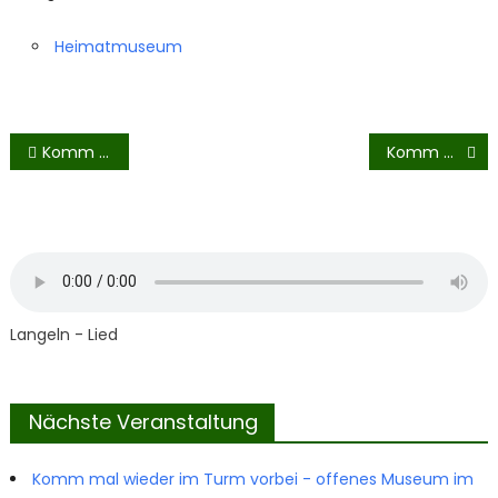
im
Kirchturm
Heimatmuseum
Beitragsnavigation
Komm mal wieder im Turm vorbei – offenes Museum im Kirchturm
Komm mal wieder im Turm vorbei – offenes Museum im Kirchturm
Langeln - Lied
Nächste Veranstaltung
Komm mal wieder im Turm vorbei - offenes Museum im