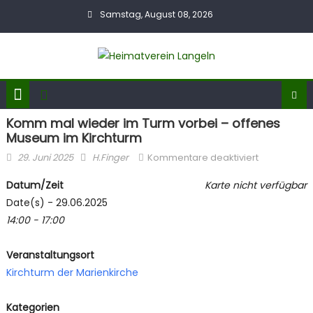
Skip
Samstag, August 08, 2026
to
content
Komm mal wieder im Turm vorbei – offenes
Museum im Kirchturm
Posted
Author
für
29. Juni 2025
H.Finger
Kommentare deaktiviert
on
Komm
Datum/Zeit
Karte nicht verfügbar
mal
Date(s) - 29.06.2025
wieder
14:00 - 17:00
im
Turm
vorbei
Veranstaltungsort
–
Kirchturm der Marienkirche
offenes
Museum
Kategorien