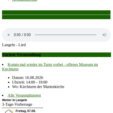
Kirchtu
Beitragsnavigation
Komm mal wieder im Turm vorbei – offenes Museum im Kirchturm
Komm mal wieder im Turm vorbei – offenes Museum im Kirchturm
Langeln - Lied
Nächste Veranstaltung
Komm mal wieder im Turm vorbei - offenes Museum im
Kirchturm
Datum: 16.08.2026
Uhrzeit: 14:00 - 18:00
Wo: Kirchturm der Marienkirche
Alle Veranstaltungen
Wetter in Langeln
3-Tage-Vorhersage
Freitag, 07.08.