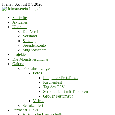
Skip
Freitag, August 07, 2026
to
content
Startseite
Aktuelles
Über uns
Der Verein
Vorstand
Satzung
Spendenkonto
Mitgliedschaft
Projekte
Die Monatsgeschichte
Galerie
950 Jahre Langeln
Fotos
Langelner Fest-Deko
Kirchenfest
Tag des TSV
Seniorenfahrt mit Traktoren
Großer Festumzug
Videos
Schützenfest
Partner & Links
Historische Landtechnik