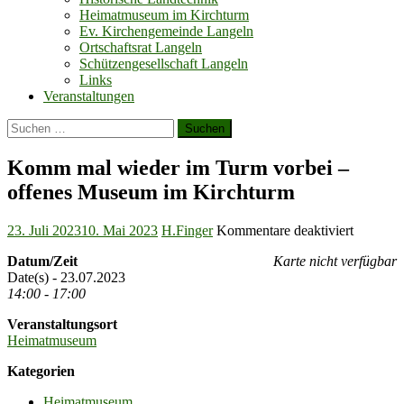
Heimatmuseum im Kirchturm
Ev. Kirchengemeinde Langeln
Ortschaftsrat Langeln
Schützengesellschaft Langeln
Links
Veranstaltungen
Suchen
nach:
Komm mal wieder im Turm vorbei –
offenes Museum im Kirchturm
Posted
Author
für
23. Juli 2023
10. Mai 2023
H.Finger
Kommentare deaktiviert
on
Komm
Datum/Zeit
Karte nicht verfügbar
mal
Date(s) - 23.07.2023
wieder
14:00 - 17:00
im
Turm
Veranstaltungsort
vorbei
Heimatmuseum
–
offenes
Kategorien
Museum
im
Heimatmuseum