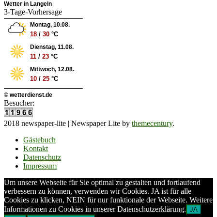
Wetter in Langeln
3-Tage-Vorhersage
Montag, 10.08.
18
/
30
°C
Dienstag, 11.08.
11
/
23
°C
Mittwoch, 12.08.
10
/
25
°C
© wetterdienst.de
Besucher:
2018 newspaper-lite
|
Newspaper Lite by
themecentury
.
Gästebuch
Kontakt
Datenschutz
Impressum
Um unsere Webseite für Sie optimal zu gestalten und fortlaufend
verbessern zu können, verwenden wir Cookies. JA ist für alle
Cookies zu klicken, NEIN für nur funktionale der Webseite. Weitere
Informationen zu Cookies in unserer Datenschutzerklärung.
JA