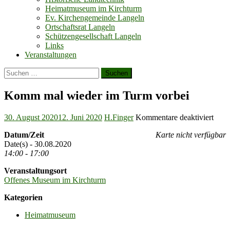
Heimatmuseum im Kirchturm
Ev. Kirchengemeinde Langeln
Ortschaftsrat Langeln
Schützengesellschaft Langeln
Links
Veranstaltungen
Suchen
nach:
Komm mal wieder im Turm vorbei
Posted
Author
für
30. August 2020
12. Juni 2020
H.Finger
Kommentare deaktiviert
on
Kom
Datum/Zeit
Karte nicht verfügbar
mal
Date(s) - 30.08.2020
wied
14:00 - 17:00
im
Tur
Veranstaltungsort
vorb
Offenes Museum im Kirchturm
Kategorien
Heimatmuseum