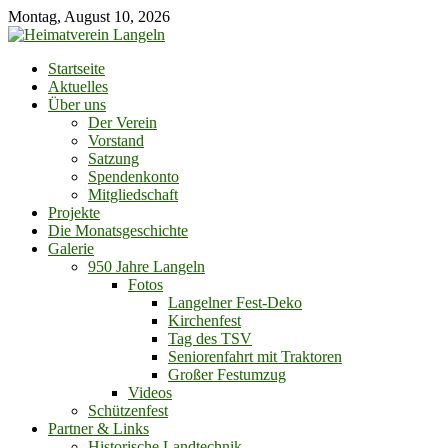
Skip
Montag, August 10, 2026
to
content
Startseite
Aktuelles
Über uns
Der Verein
Vorstand
Satzung
Spendenkonto
Mitgliedschaft
Projekte
Die Monatsgeschichte
Galerie
950 Jahre Langeln
Fotos
Langelner Fest-Deko
Kirchenfest
Tag des TSV
Seniorenfahrt mit Traktoren
Großer Festumzug
Videos
Schützenfest
Partner & Links
Historische Landtechnik