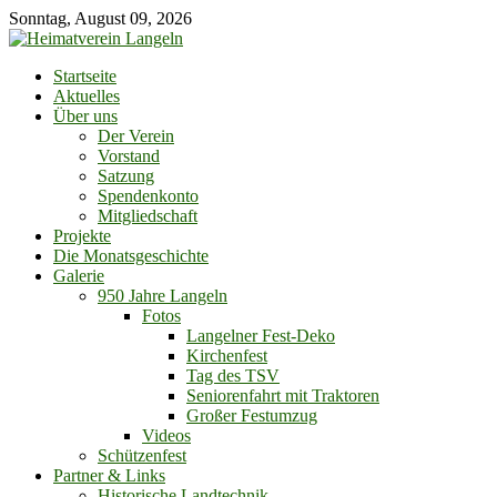
Skip
Sonntag, August 09, 2026
to
content
Startseite
Aktuelles
Über uns
Der Verein
Vorstand
Satzung
Spendenkonto
Mitgliedschaft
Projekte
Die Monatsgeschichte
Galerie
950 Jahre Langeln
Fotos
Langelner Fest-Deko
Kirchenfest
Tag des TSV
Seniorenfahrt mit Traktoren
Großer Festumzug
Videos
Schützenfest
Partner & Links
Historische Landtechnik