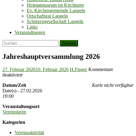
Heimatmuseum im Kirchturm
Ev. Kirchengemeinde Langeln
Ortschaftsrat Langeln
Schützengesellschaft Langeln
Links
Veranstaltungen
Suchen
nach:
Jahreshauptversammlung 2026
Posted
Author
27. Februar 2026
10. Februar 2026
H.Finger
Kommentare
on
für
deaktiviert
Jahreshauptversammlung
Datum/Zeit
Karte nicht verfügbar
2026
Date(s) - 27.02.2026
19:00
Veranstaltungsort
Vereinsheim
Kategorien
Vereinsaktivität