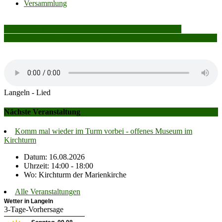
Versammlung
Beitragsnavigation
Theateraufführung der Theatergruppe des Heimatvereins
Komm mal wieder im Turm vorbei – offenes Museum im Kirchturm
Langeln - Lied
Nächste Veranstaltung
Komm mal wieder im Turm vorbei - offenes Museum im
Kirchturm
Datum: 16.08.2026
Uhrzeit: 14:00 - 18:00
Wo: Kirchturm der Marienkirche
Alle Veranstaltungen
Wetter in Langeln
3-Tage-Vorhersage