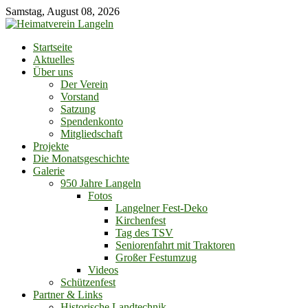
Skip
Samstag, August 08, 2026
to
content
Startseite
Aktuelles
Über uns
Der Verein
Vorstand
Satzung
Spendenkonto
Mitgliedschaft
Projekte
Die Monatsgeschichte
Galerie
950 Jahre Langeln
Fotos
Langelner Fest-Deko
Kirchenfest
Tag des TSV
Seniorenfahrt mit Traktoren
Großer Festumzug
Videos
Schützenfest
Partner & Links
Historische Landtechnik