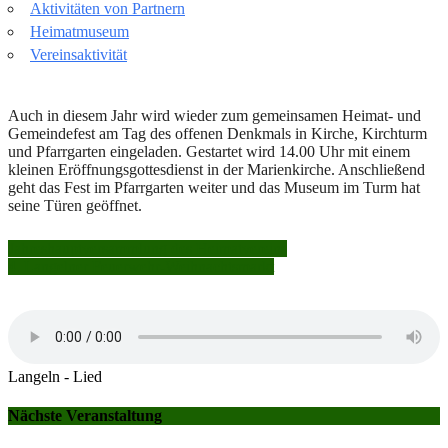
Aktivitäten von Partnern
Heimatmuseum
Vereinsaktivität
Auch in diesem Jahr wird wieder zum gemeinsamen Heimat- und
Gemeindefest am Tag des offenen Denkmals in Kirche, Kirchturm
und Pfarrgarten eingeladen. Gestartet wird 14.00 Uhr mit einem
kleinen Eröffnungsgottesdienst in der Marienkirche. Anschließend
geht das Fest im Pfarrgarten weiter und das Museum im Turm hat
seine Türen geöffnet.
Beitragsnavigation
Jahreshauptversammlung des Heimatvereins
4. Langelner Feuerwehr-Weihnachtsmarkt
Langeln - Lied
Nächste Veranstaltung