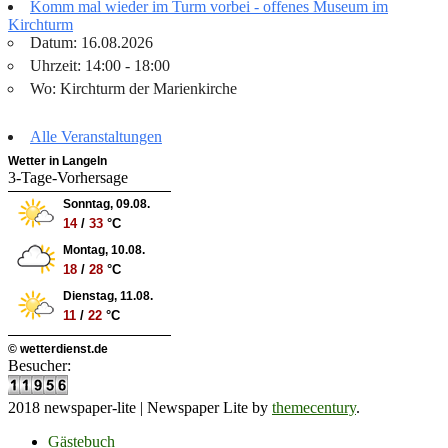
Komm mal wieder im Turm vorbei - offenes Museum im
Kirchturm
Datum: 16.08.2026
Uhrzeit: 14:00 - 18:00
Wo: Kirchturm der Marienkirche
Alle Veranstaltungen
Wetter in Langeln
3-Tage-Vorhersage
Sonntag, 09.08.
14
/
33
°C
Montag, 10.08.
18
/
28
°C
Dienstag, 11.08.
11
/
22
°C
© wetterdienst.de
Besucher:
2018 newspaper-lite
|
Newspaper Lite by
themecentury
.
Gästebuch