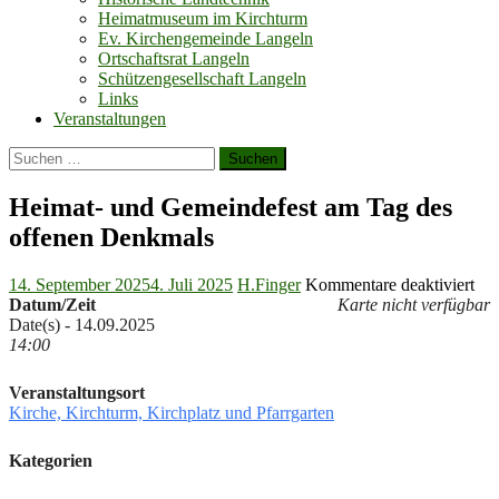
Heimatmuseum im Kirchturm
Ev. Kirchengemeinde Langeln
Ortschaftsrat Langeln
Schützengesellschaft Langeln
Links
Veranstaltungen
Suchen
nach:
Heimat- und Gemeindefest am Tag des
offenen Denkmals
Posted
Author
für
14. September 2025
4. Juli 2025
H.Finger
Kommentare deaktiviert
on
Hei
Datum/Zeit
Karte nicht verfügbar
un
Date(s) - 14.09.2025
Gem
14:00
am
Ta
Veranstaltungsort
des
Kirche, Kirchturm, Kirchplatz und Pfarrgarten
off
De
Kategorien