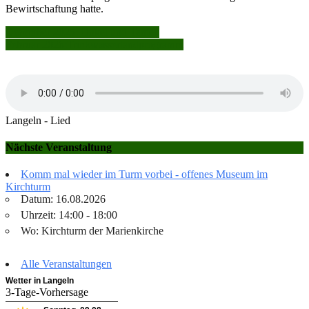
Bewirtschaftung hatte.
Beitragsnavigation
Dezember 2025: Onkel und Tanten
Februar 2026:Trinkwasserlandprogramm
Langeln - Lied
Nächste Veranstaltung
Komm mal wieder im Turm vorbei - offenes Museum im
Kirchturm
Datum: 16.08.2026
Uhrzeit: 14:00 - 18:00
Wo: Kirchturm der Marienkirche
Alle Veranstaltungen
Wetter in Langeln
3-Tage-Vorhersage