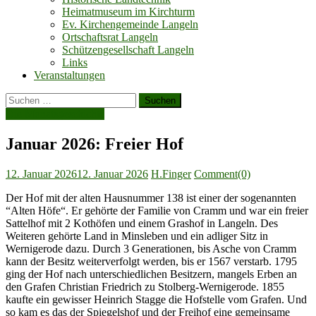
Heimatmuseum im Kirchturm
Ev. Kirchengemeinde Langeln
Ortschaftsrat Langeln
Schützengesellschaft Langeln
Links
Veranstaltungen
Suchen
nach:
Die Monatsgeschichte
Januar 2026: Freier Hof
Posted
Author
12. Januar 2026
12. Januar 2026
H.Finger
Comment(0)
on
Der Hof mit der alten Hausnummer 138 ist einer der sogenannten
“Alten Höfe“. Er gehörte der Familie von Cramm und war ein freier
Sattelhof mit 2 Kothöfen und einem Grashof in Langeln. Des
Weiteren gehörte Land in Minsleben und ein adliger Sitz in
Wernigerode dazu. Durch 3 Generationen, bis Asche von Cramm
kann der Besitz weiterverfolgt werden, bis er 1567 verstarb. 1795
ging der Hof nach unterschiedlichen Besitzern, mangels Erben an
den Grafen Christian Friedrich zu Stolberg-Wernigerode. 1855
kaufte ein gewisser Heinrich Stagge die Hofstelle vom Grafen. Und
so kam es das der Spiegelshof und der Freihof eine gemeinsame