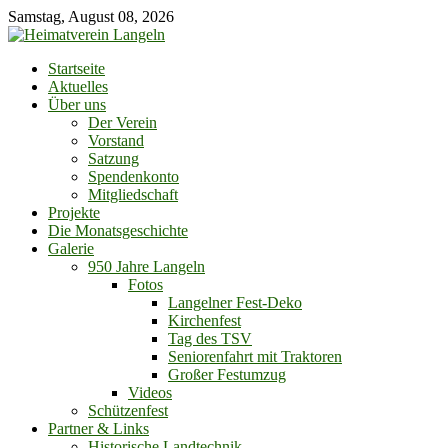
Skip
Samstag, August 08, 2026
to
content
Startseite
Aktuelles
Über uns
Der Verein
Vorstand
Satzung
Spendenkonto
Mitgliedschaft
Projekte
Die Monatsgeschichte
Galerie
950 Jahre Langeln
Fotos
Langelner Fest-Deko
Kirchenfest
Tag des TSV
Seniorenfahrt mit Traktoren
Großer Festumzug
Videos
Schützenfest
Partner & Links
Historische Landtechnik