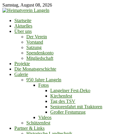
Skip
Samstag, August 08, 2026
to
content
Startseite
Aktuelles
Über uns
Der Verein
Vorstand
Satzung
Spendenkonto
Mitgliedschaft
Projekte
Die Monatsgeschichte
Galerie
950 Jahre Langeln
Fotos
Langelner Fest-Deko
Kirchenfest
Tag des TSV
Seniorenfahrt mit Traktoren
Großer Festumzug
Videos
Schützenfest
Partner & Links
Historische Landtechnik