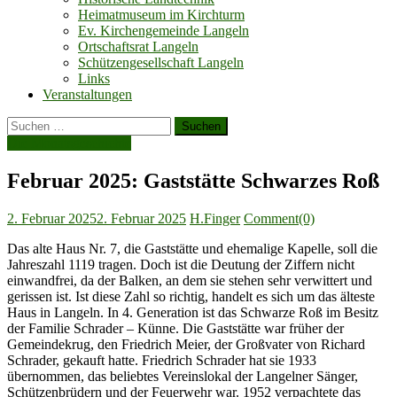
Heimatmuseum im Kirchturm
Ev. Kirchengemeinde Langeln
Ortschaftsrat Langeln
Schützengesellschaft Langeln
Links
Veranstaltungen
Suchen
nach:
Die Monatsgeschichte
Februar 2025: Gaststätte Schwarzes Roß
Posted
Author
2. Februar 2025
2. Februar 2025
H.Finger
Comment(0)
on
Das alte Haus Nr. 7, die Gaststätte und ehemalige Kapelle, soll die
Jahreszahl 1119 tragen. Doch ist die Deutung der Ziffern nicht
einwandfrei, da der Balken, an dem sie stehen sehr verwittert und
gerissen ist. Ist diese Zahl so richtig, handelt es sich um das älteste
Haus in Langeln. In 4. Generation ist das Schwarze Roß im Besitz
der Familie Schrader – Künne. Die Gaststätte war früher der
Gemeindekrug, den Friedrich Meier, der Großvater von Richard
Schrader, gekauft hatte. Friedrich Schrader hat sie 1933
übernommen, das beliebtes Vereinslokal der Langelner Sänger,
Schützenbrüdern und der Feuerwehr war. 1952 verpachtete das