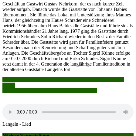
Geschäft an Gastwirt Gustav Nehrkorn, der es nach kurzer Zeit
wieder aufgab. Danach wurde die Gaststätte von Johanna Babies
übernommen. Sie führte das Lokal mit Unterstützung ihres Mannes
Hans, der gleichzeitig im Hause Schrader eine Schneiderei
betrieb.1956 übernahm Hans Babies die Gaststätte und führte sie als
Kommisionshändler 21 Jahre lang. 1977 ging die Gaststätte durch
Friedrich Schraders Sohn Richard wieder in den Besitz der Familie
Schrader über. Die Gaststätte wird gern für Familienfeiern genutzt.
Besonders nach der Renovierung und Schaffung guter sanitären
Anlagen. Die Geschäftsübergabe an Tochter Sigrid Künne erfolgte
am 01.07.2000 durch Richard und Erika Schrader. Sigrid Künne
setzt damit in der 4. Generation die langjährige Familientradition in
der ältesten Gaststätte Langelns fort.
Beitragsnavigation
Januar 2025: Landwirtschaftliche Produktionsgenossenschaften
(LPG)
März 2025: Die Gemeinde Langeln im Jahr 1920
Langeln - Lied
Nächste Veranstaltung