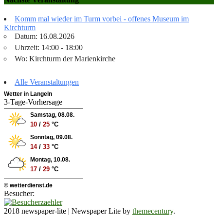
Komm mal wieder im Turm vorbei - offenes Museum im
Kirchturm
Datum: 16.08.2026
Uhrzeit: 14:00 - 18:00
Wo: Kirchturm der Marienkirche
Alle Veranstaltungen
Wetter in Langeln
3-Tage-Vorhersage
Samstag, 08.08.
10
/
25
°C
Sonntag, 09.08.
14
/
33
°C
Montag, 10.08.
17
/
29
°C
© wetterdienst.de
Besucher:
2018 newspaper-lite
|
Newspaper Lite by
themecentury
.