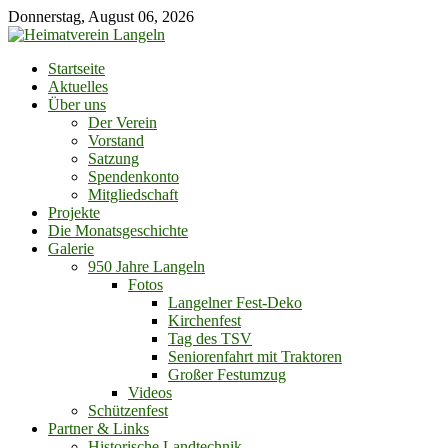
Skip
Donnerstag, August 06, 2026
to
content
Startseite
Aktuelles
Über uns
Der Verein
Vorstand
Satzung
Spendenkonto
Mitgliedschaft
Projekte
Die Monatsgeschichte
Galerie
950 Jahre Langeln
Fotos
Langelner Fest-Deko
Kirchenfest
Tag des TSV
Seniorenfahrt mit Traktoren
Großer Festumzug
Videos
Schützenfest
Partner & Links
Historische Landtechnik