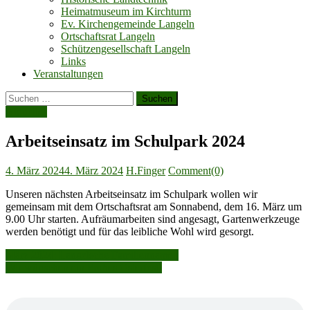
Heimatmuseum im Kirchturm
Ev. Kirchengemeinde Langeln
Ortschaftsrat Langeln
Schützengesellschaft Langeln
Links
Veranstaltungen
Suchen
nach:
Aktuelles
Arbeitseinsatz im Schulpark 2024
Posted
Author
4. März 2024
4. März 2024
H.Finger
Comment(0)
on
Unseren nächsten Arbeitseinsatz im Schulpark wollen wir
gemeinsam mit dem Ortschaftsrat am Sonnabend, dem 16. März um
9.00 Uhr starten. Aufräumarbeiten sind angesagt, Gartenwerkzeuge
werden benötigt und für das leibliche Wohl wird gesorgt.
Beitragsnavigation
März 2024: Langelsche Familiennamen
Wir wünschen ein Frohes Osterfest!