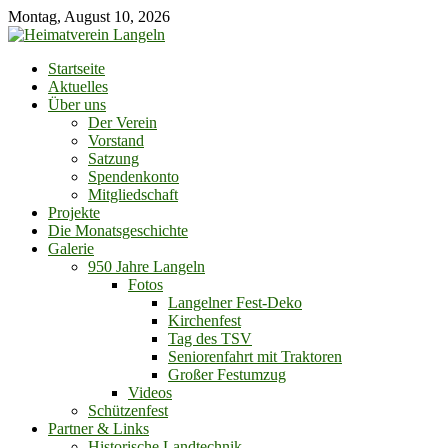
Skip
Montag, August 10, 2026
to
content
Startseite
Aktuelles
Über uns
Der Verein
Vorstand
Satzung
Spendenkonto
Mitgliedschaft
Projekte
Die Monatsgeschichte
Galerie
950 Jahre Langeln
Fotos
Langelner Fest-Deko
Kirchenfest
Tag des TSV
Seniorenfahrt mit Traktoren
Großer Festumzug
Videos
Schützenfest
Partner & Links
Historische Landtechnik