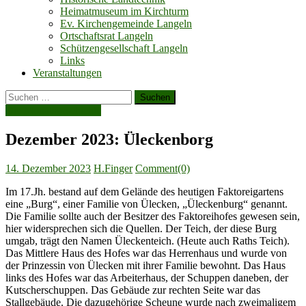
Heimatmuseum im Kirchturm
Ev. Kirchengemeinde Langeln
Ortschaftsrat Langeln
Schützengesellschaft Langeln
Links
Veranstaltungen
Suchen
nach:
Die Monatsgeschichte
Dezember 2023: Üleckenborg
Posted
Author
14. Dezember 2023
H.Finger
Comment(0)
on
Im 17.Jh. bestand auf dem Gelände des heutigen Faktoreigartens
eine „Burg“, einer Familie von Ülecken, „Üleckenburg“ genannt.
Die Familie sollte auch der Besitzer des Faktoreihofes gewesen sein,
hier widersprechen sich die Quellen. Der Teich, der diese Burg
umgab, trägt den Namen Üleckenteich. (Heute auch Raths Teich).
Das Mittlere Haus des Hofes war das Herrenhaus und wurde von
der Prinzessin von Ülecken mit ihrer Familie bewohnt. Das Haus
links des Hofes war das Arbeiterhaus, der Schuppen daneben, der
Kutscherschuppen. Das Gebäude zur rechten Seite war das
Stallgebäude. Die dazugehörige Scheune wurde nach zweimaligem