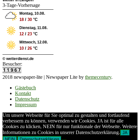
Wetter in Langeln
3-Tage-Vorhersage
Montag, 10.08.
18
/
30
°C
Dienstag, 11.08.
12
/
23
°C
Mittwoch, 12.08.
10
/
26
°C
© wetterdienst.de
Besucher:
2018 newspaper-lite
|
Newspaper Lite by
themecentury
.
Gästebuch
Kontakt
Datenschutz
Impressum
Um unsere Webseite für Sie optimal zu gestalten und fortlaufend
verbessern zu können, verwenden wir Cookies. JA ist für alle
Cookies zu klicken, NEIN für nur funktionale der Webseite. Weitere
Informationen zu Cookies in unserer Datenschutzerklärung.
JA
NEIN
Datenschutzerklärung