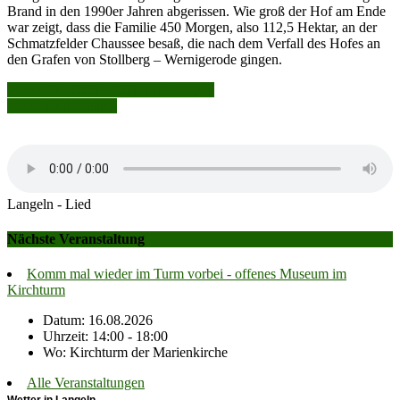
Brand in den 1990er Jahren abgerissen. Wie groß der Hof am Ende
war zeigt, dass die Familie 450 Morgen, also 112,5 Hektar, an der
Schmatzfelder Chaussee besaß, die nach dem Verfall des Hofes an
den Grafen von Stollberg – Wernigerode gingen.
Beitragsnavigation
November 2023: Mühlen in Langeln
Frohe Weihnachten
Langeln - Lied
Nächste Veranstaltung
Komm mal wieder im Turm vorbei - offenes Museum im
Kirchturm
Datum: 16.08.2026
Uhrzeit: 14:00 - 18:00
Wo: Kirchturm der Marienkirche
Alle Veranstaltungen