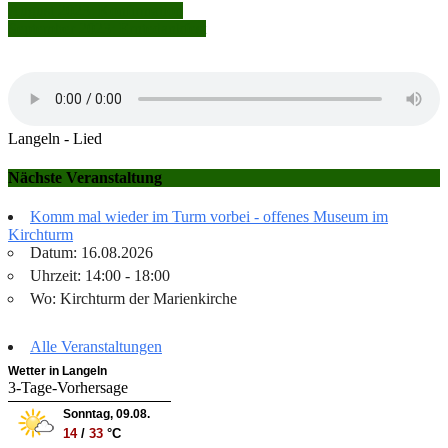
Beitragsnavigation
August 2023: Konfirmation
September 2023: Erntedankfest
Langeln - Lied
Nächste Veranstaltung
Komm mal wieder im Turm vorbei - offenes Museum im
Kirchturm
Datum: 16.08.2026
Uhrzeit: 14:00 - 18:00
Wo: Kirchturm der Marienkirche
Alle Veranstaltungen
Wetter in Langeln
3-Tage-Vorhersage
Sonntag, 09.08.
14
/
33
°C