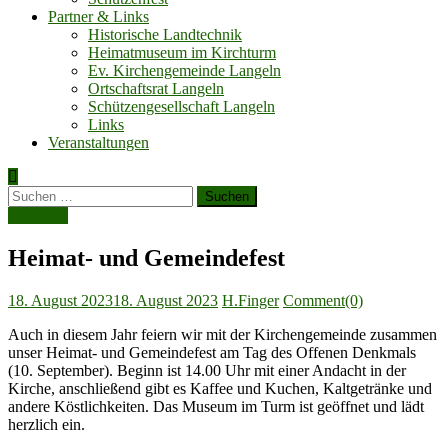
Partner & Links
Historische Landtechnik
Heimatmuseum im Kirchturm
Ev. Kirchengemeinde Langeln
Ortschaftsrat Langeln
Schützengesellschaft Langeln
Links
Veranstaltungen
Suchen
nach:
Aktuelles
Heimat- und Gemeindefest
Posted
Author
18. August 2023
18. August 2023
H.Finger
Comment(0)
on
Auch in diesem Jahr feiern wir mit der Kirchengemeinde zusammen
unser Heimat- und Gemeindefest am Tag des Offenen Denkmals
(10. September). Beginn ist 14.00 Uhr mit einer Andacht in der
Kirche, anschließend gibt es Kaffee und Kuchen, Kaltgetränke und
andere Köstlichkeiten. Das Museum im Turm ist geöffnet und lädt
herzlich ein.