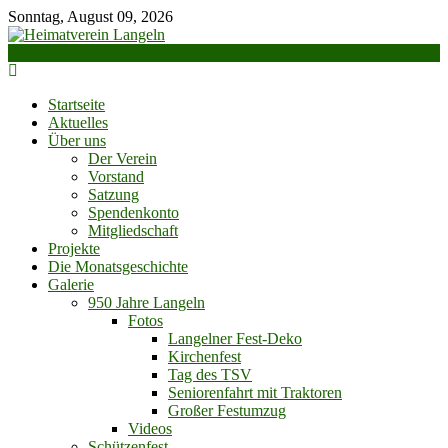
Skip
Sonntag, August 09, 2026
to
content
Startseite
Aktuelles
Über uns
Der Verein
Vorstand
Satzung
Spendenkonto
Mitgliedschaft
Projekte
Die Monatsgeschichte
Galerie
950 Jahre Langeln
Fotos
Langelner Fest-Deko
Kirchenfest
Tag des TSV
Seniorenfahrt mit Traktoren
Großer Festumzug
Videos
Schützenfest