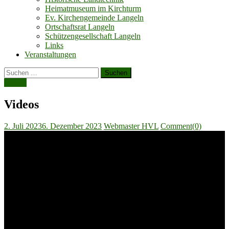
Heimatmuseum im Kirchturm
Ev. Kirchengemeinde Langeln
Ortschaftsrat Langeln
Schützengesellschaft Langeln
Links
Veranstaltungen
Suchen
nach:
Videos
Videos
Posted
Author
2. Juli 2023
6. Dezember 2023
Webmaster HVL
Comment(0)
on