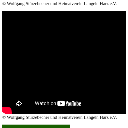
© Wolfgang Stürzebecher und Heimatverein Langeln Harz e.V.
© Wolfgang Stürzebecher und Heimatverein Langeln Harz e.V.
Beitragsnavigation
Juni 2023: Kaufmann Friedrich Voigt