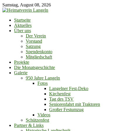
Skip
Samstag, August 08, 2026
to
content
Startseite
Aktuelles
Über uns
Der Verein
Vorstand
Satzung
Spendenkonto
Mitgliedschaft
Projekte
Die Monatsgeschichte
Galerie
950 Jahre Langeln
Fotos
Langelner Fest-Deko
Kirchenfest
Tag des TSV
Seniorenfahrt mit Traktoren
Großer Festumzug
Videos
Schützenfest
Partner & Links
Historische Landtechnik