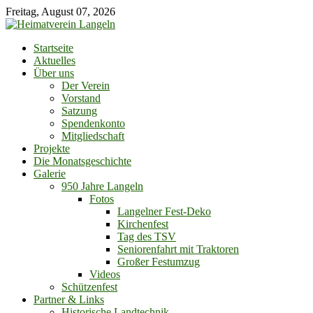
Skip
Freitag, August 07, 2026
to
content
Startseite
Aktuelles
Über uns
Der Verein
Vorstand
Satzung
Spendenkonto
Mitgliedschaft
Projekte
Die Monatsgeschichte
Galerie
950 Jahre Langeln
Fotos
Langelner Fest-Deko
Kirchenfest
Tag des TSV
Seniorenfahrt mit Traktoren
Großer Festumzug
Videos
Schützenfest
Partner & Links
Historische Landtechnik