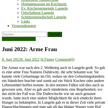
Heimatmuseum im Kirchturm
Ev. Kirchengemeinde Langeln
Ortschaftsrat Langeln
Schützengesellschaft Langeln
Links
Veranstaltungen
Suchen
nach:
Die Monatsgeschichte
Juni 2022: Arme Frau
Posted
Author
8. Juni 2022
8. Juni 2022
H.Finger
Comment(0)
on
Die Armut war nach den 2. Weltkrieg auch in Langeln groß. So gab
es eine arme Frau Namens Dahlewitz, die sehr bekannt war. Sie
kannte viele Geburtstage im Ort, sodass sie den Geburtstagskindern
ein Ständchen brachte und somit auf ein Stück Kuchen oder andere
Lebensmittel hoffen konnte. In den meisten Fällen soll dies auch so
gewesen sein. Aber es gab auch mindestens eine Begebenheit, wo
das nicht der Fall war. Die Dallewitsche wie sie auch genannt
wurde, hatte noch eine andere Möglichkeit für sich entdeckt ihren
Hunger zu bekämpfen. In Langeln gab es in dieser Zeit viele private
Hausschlachtungen und man sah oft das blutige Wasser vom Hof