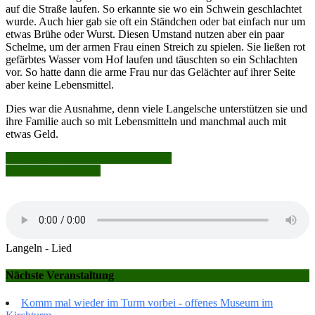
auf die Straße laufen. So erkannte sie wo ein Schwein geschlachtet
wurde. Auch hier gab sie oft ein Ständchen oder bat einfach nur um
etwas Brühe oder Wurst. Diesen Umstand nutzen aber ein paar
Schelme, um der armen Frau einen Streich zu spielen. Sie ließen rot
gefärbtes Wasser vom Hof laufen und täuschten so ein Schlachten
vor. So hatte dann die arme Frau nur das Gelächter auf ihrer Seite
aber keine Lebensmittel.
Dies war die Ausnahme, denn viele Langelsche unterstützen sie und
ihre Familie auch so mit Lebensmitteln und manchmal auch mit
etwas Geld.
Beitragsnavigation
Mai 2022: Kam ein Fremder ins Dorf
Juli 2022: Die Nenne
Langeln - Lied
Nächste Veranstaltung
Komm mal wieder im Turm vorbei - offenes Museum im