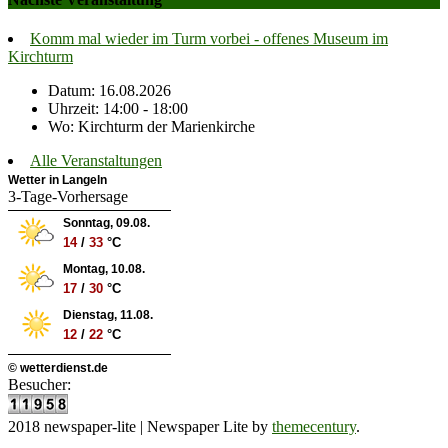
Komm mal wieder im Turm vorbei - offenes Museum im
Kirchturm
Datum: 16.08.2026
Uhrzeit: 14:00 - 18:00
Wo: Kirchturm der Marienkirche
Alle Veranstaltungen
Wetter in Langeln
3-Tage-Vorhersage
Sonntag, 09.08.
14
/
33
°C
Montag, 10.08.
17
/
30
°C
Dienstag, 11.08.
12
/
22
°C
© wetterdienst.de
Besucher:
2018 newspaper-lite
|
Newspaper Lite by
themecentury
.