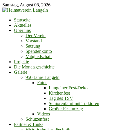
Skip
Samstag, August 08, 2026
to
content
Startseite
Aktuelles
Über uns
Der Verein
Vorstand
Satzung
Spendenkonto
Mitgliedschaft
Projekte
Die Monatsgeschichte
Galerie
950 Jahre Langeln
Fotos
Langelner Fest-Deko
Kirchenfest
Tag des TSV
Seniorenfahrt mit Traktoren
Großer Festumzug
Videos
Schützenfest
Partner & Links
Historische Landtechnik