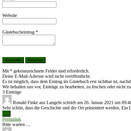
Website
Gästebucheintrag
*
Mit * gekennzeichnete Felder sind erforderlich.
Deine E-Mail-Adresse wird nicht veröffentlicht.
Es ist möglich, dass dein Eintrag im Gästebuch erst sichtbar ist, nach
Wir behalten uns vor, Einträge zu bearbeiten, zu löschen oder nicht zu
3 Einträge
Ronald Finke
aus
Langeln
schrieb am
26. Januar 2021
um
09:4
Sehr schön, dass die Geschichte und der Ort präsentiert werden. Ein L
Diese
...
Metabox
Permalink
ein-/ausblenden.
Bitte warten …