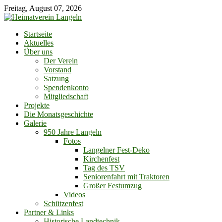
Skip
Freitag, August 07, 2026
to
content
Startseite
Aktuelles
Über uns
Der Verein
Vorstand
Satzung
Spendenkonto
Mitgliedschaft
Projekte
Die Monatsgeschichte
Galerie
950 Jahre Langeln
Fotos
Langelner Fest-Deko
Kirchenfest
Tag des TSV
Seniorenfahrt mit Traktoren
Großer Festumzug
Videos
Schützenfest
Partner & Links
Historische Landtechnik