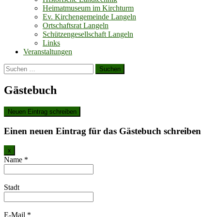
Heimatmuseum im Kirchturm
Ev. Kirchengemeinde Langeln
Ortschaftsrat Langeln
Schützengesellschaft Langeln
Links
Veranstaltungen
Suchen
nach:
Gästebuch
Einen neuen Eintrag für das Gästebuch schreiben
Dieses
x
Formular
Name
*
ausblenden
Stadt
E-Mail
*