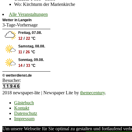
Wo: Kirchturm der Marienkirche
Alle Veranstaltungen
Wetter in Langeln
3-Tage-Vorhersage
Freitag, 07.08.
12
/
22
°C
Samstag, 08.08.
11
/
26
°C
Sonntag, 09.08.
14
/
33
°C
© wetterdienst.de
Besucher:
2018 newspaper-lite
|
Newspaper Lite by
themecentury
.
Gästebuch
Kontakt
Datenschutz
Impressum
Um unsere Webseite für Sie optimal zu gestalten und fortlaufend verb