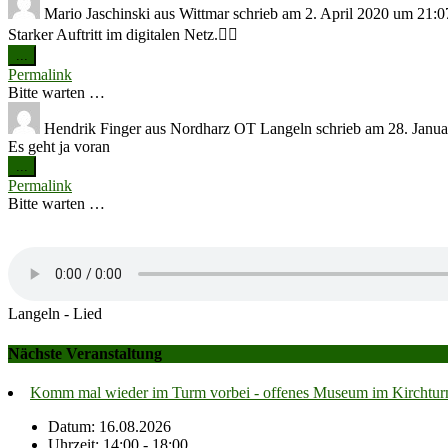
Mario Jaschinski
aus
Wittmar
schrieb am
2. April 2020
um
21:0
Starker Auftritt im digitalen Netz.👍🏻
Diese
...
Metabox
Permalink
ein-/ausblenden.
Bitte warten …
Hendrik Finger
aus
Nordharz OT Langeln
schrieb am
28. Janua
Es geht ja voran
Diese
...
Metabox
Permalink
ein-/ausblenden.
Bitte warten …
Langeln - Lied
Nächste Veranstaltung
Komm mal wieder im Turm vorbei - offenes Museum im Kirchtu
Datum: 16.08.2026
Uhrzeit: 14:00 - 18:00